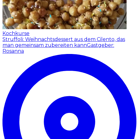
Kochkurse
Struffoli: Weihnachtsdessert aus dem Cilento, das
man gemeinsam zubereiten kann
Gastgeber:
Rosanna