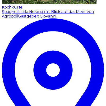
Kochkurse
Spaghetti alla Nerano mit Blick auf das Meer von
Agropoli
Gastgeber: Giovanni