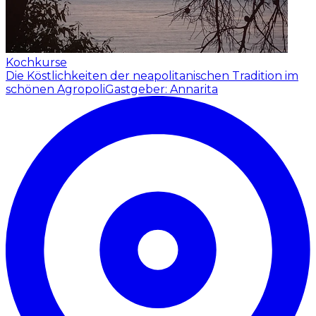
Kochkurse
Die Köstlichkeiten der neapolitanischen Tradition im
schönen Agropoli
Gastgeber: Annarita