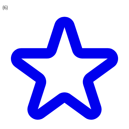
(
6
)