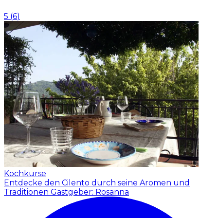
5
(
6
)
Kochkurse
Entdecke den Cilento durch seine Aromen und
Traditionen
Gastgeber: Rosanna