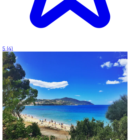
5
(
4
)