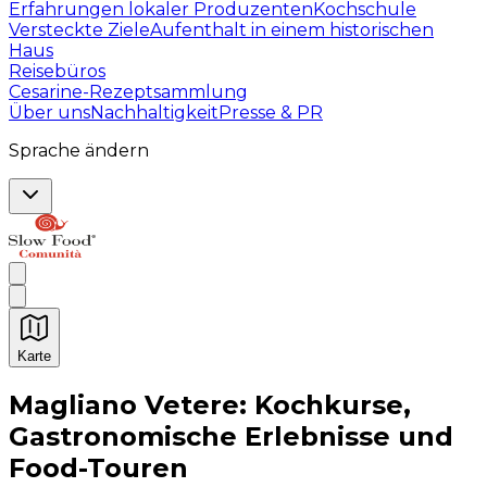
Erfahrungen lokaler Produzenten
Kochschule
Versteckte Ziele
Aufenthalt in einem historischen
Haus
Reisebüros
Cesarine-Rezeptsammlung
Über uns
Nachhaltigkeit
Presse & PR
Sprache ändern
Karte
Unvergessliche kulinarische Erlebnisse: Gastronomis
Magliano Vetere: Kochkurse,
Gastronomische Erlebnisse und
Food-Touren