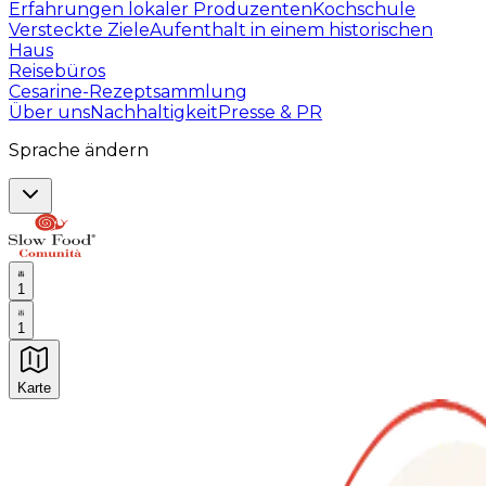
Erfahrungen lokaler Produzenten
Kochschule
Versteckte Ziele
Aufenthalt in einem historischen
Haus
Reisebüros
Cesarine-Rezeptsammlung
Über uns
Nachhaltigkeit
Presse & PR
Sprache ändern
1
1
Karte
Unvergessliche kulinarische Erlebnisse: Gastronomis