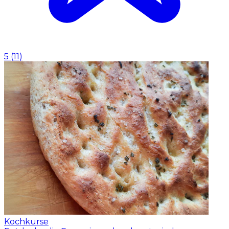
5
(
11
)
Kochkurse