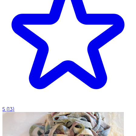
5
(
13
)