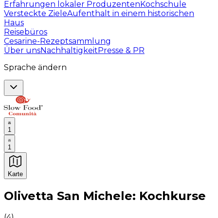
Erfahrungen lokaler Produzenten
Kochschule
Versteckte Ziele
Aufenthalt in einem historischen
Haus
Reisebüros
Cesarine-Rezeptsammlung
Über uns
Nachhaltigkeit
Presse & PR
Sprache ändern
1
1
Karte
Unvergessliche kulinarische Erlebnisse: Gastronomis
Olivetta San Michele: Kochkurse
(
4
)