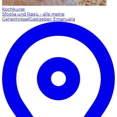
Kochkurse
Sfoglia und Ragù – alle meine
Geheimnisse!
Gastgeber: Emanuela