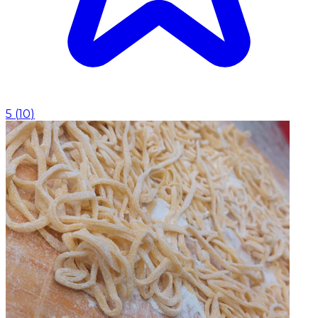
5
(
10
)