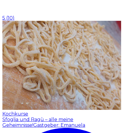
5
(
10
)
Kochkurse
Sfoglia und Ragù – alle meine
Geheimnisse!
Gastgeber: Emanuela