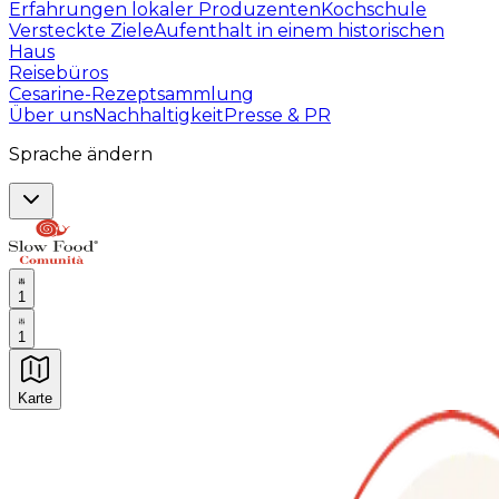
Erfahrungen lokaler Produzenten
Kochschule
Versteckte Ziele
Aufenthalt in einem historischen
Haus
Reisebüros
Cesarine-Rezeptsammlung
Über uns
Nachhaltigkeit
Presse & PR
Sprache ändern
1
1
Karte
Unvergessliche kulinarische Erlebnisse: Gastronomis