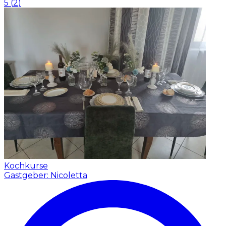
5
(
2
)
Kochkurse
Gastgeber: Nicoletta