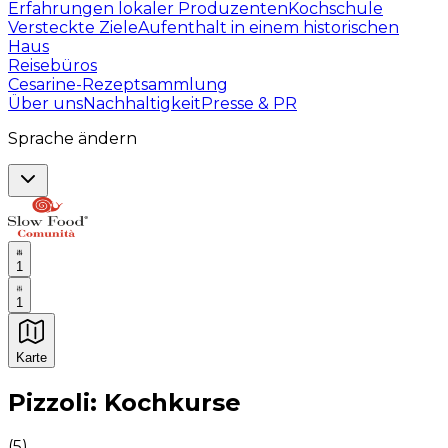
Erfahrungen lokaler Produzenten
Kochschule
Versteckte Ziele
Aufenthalt in einem historischen
Haus
Reisebüros
Cesarine-Rezeptsammlung
Über uns
Nachhaltigkeit
Presse & PR
Sprache ändern
1
1
Karte
Unvergessliche kulinarische Erlebnisse: Gastronomis
Pizzoli: Kochkurse
(
5
)