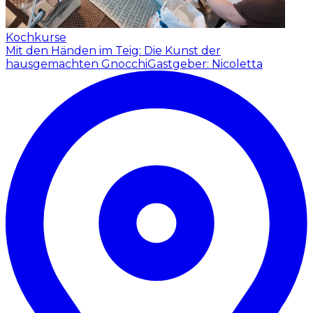
Kochkurse
Mit den Händen im Teig: Die Kunst der
hausgemachten Gnocchi
Gastgeber: Nicoletta