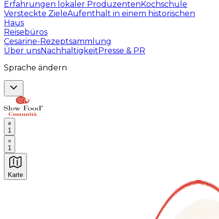
Erfahrungen lokaler Produzenten
Kochschule
Versteckte Ziele
Aufenthalt in einem historischen
Haus
Reisebüros
Cesarine-Rezeptsammlung
Über uns
Nachhaltigkeit
Presse & PR
Sprache ändern
1
1
Karte
Unvergessliche kulinarische Erlebnisse: Gastronomis