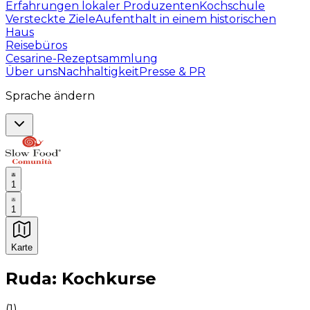
Erfahrungen lokaler Produzenten
Kochschule
Versteckte Ziele
Aufenthalt in einem historischen
Haus
Reisebüros
Cesarine-Rezeptsammlung
Über uns
Nachhaltigkeit
Presse & PR
Sprache ändern
1
1
Karte
Unvergessliche kulinarische Erlebnisse: Gastronomis
Ruda: Kochkurse
(
1
)