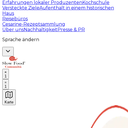
Erfahrungen lokaler Produzenten
Kochschule
Versteckte Ziele
Aufenthalt in einem historischen
Haus
Reisebüros
Cesarine-Rezeptsammlung
Über uns
Nachhaltigkeit
Presse & PR
Sprache ändern
1
1
Karte
Unvergessliche kulinarische Erlebnisse: Gastronomis