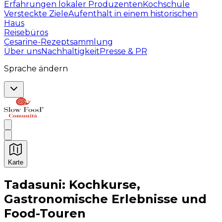
Erfahrungen lokaler Produzenten
Kochschule
Versteckte Ziele
Aufenthalt in einem historischen
Haus
Reisebüros
Cesarine-Rezeptsammlung
Über uns
Nachhaltigkeit
Presse & PR
Sprache ändern
Karte
Unvergessliche kulinarische Erlebnisse: Gastronomis
Tadasuni: Kochkurse,
Gastronomische Erlebnisse und
Food-Touren