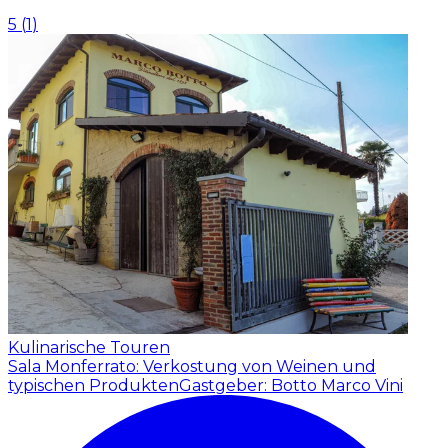
5
(
1
)
Kulinarische Touren
Sala Monferrato: Verkostung von Weinen und
typischen Produkten
Gastgeber: Botto Marco Vini