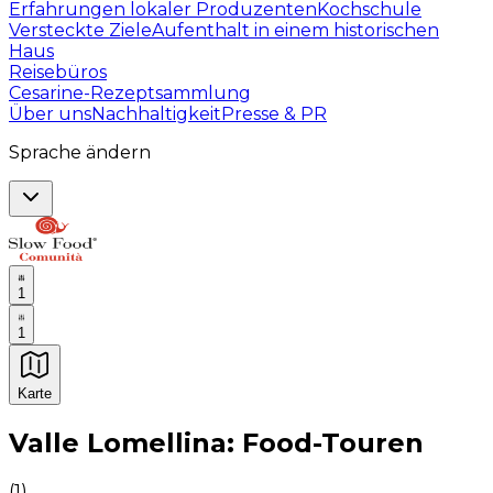
Erfahrungen lokaler Produzenten
Kochschule
Versteckte Ziele
Aufenthalt in einem historischen
Haus
Reisebüros
Cesarine-Rezeptsammlung
Über uns
Nachhaltigkeit
Presse & PR
Sprache ändern
1
1
Karte
Unvergessliche kulinarische Erlebnisse: Gastronomis
Valle Lomellina: Food-Touren
(
1
)