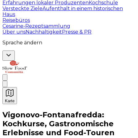
Erfahrungen lokaler Produzenten
Kochschule
Versteckte Ziele
Aufenthalt in einem historischen
Haus
Reisebüros
Cesarine-Rezeptsammlung
Über uns
Nachhaltigkeit
Presse & PR
Sprache ändern
Karte
Unvergessliche kulinarische Erlebnisse: Gastronomis
Vigonovo-Fontanafredda:
Kochkurse, Gastronomische
Erlebnisse und Food-Touren