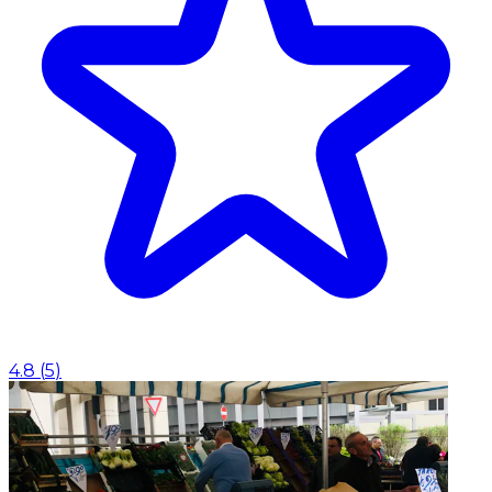
4.8
(
5
)