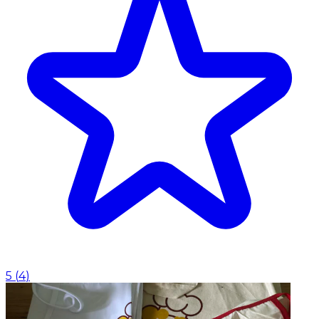
5
(
4
)