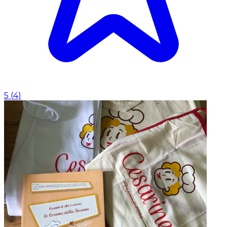
5
(
4
)