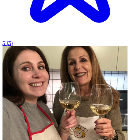
5
(
3
)