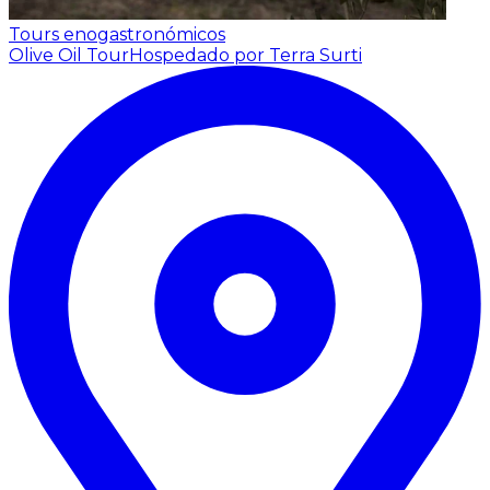
Tours enogastronómicos
Olive Oil Tour
Hospedado por Terra Surti