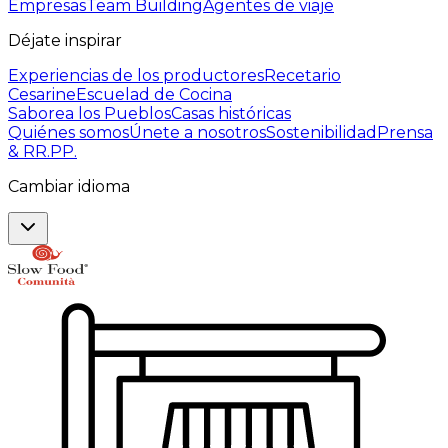
Empresas
Team Building
Agentes de viaje
Déjate inspirar
Experiencias de los productores
Recetario
Cesarine
Escuelad de Cocina
Saborea los Pueblos
Casas históricas
Quiénes somos
Únete a nosotros
Sostenibilidad
Prensa
& RR.PP.
Cambiar idioma