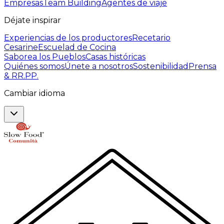
Empresas
Team Building
Agentes de viaje
Déjate inspirar
Experiencias de los productores
Recetario
Cesarine
Escuelad de Cocina
Saborea los Pueblos
Casas históricas
Quiénes somos
Únete a nosotros
Sostenibilidad
Prensa
& RR.PP.
Cambiar idioma