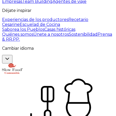
Empresas
Team Building
Agentes de viaje
Déjate inspirar
Experiencias de los productores
Recetario
Cesarine
Escuelad de Cocina
Saborea los Pueblos
Casas históricas
Quiénes somos
Únete a nosotros
Sostenibilidad
Prensa
& RR.PP.
Cambiar idioma