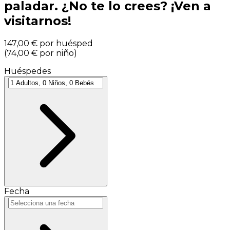
paladar. ¿No te lo crees? ¡Ven a
visitarnos!
147,00 €
por huésped
(
74,00 €
por niño
)
Huéspedes
Fecha