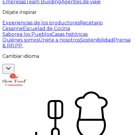
Empresas
Team Building
Agentes de viaje
Déjate inspirar
Experiencias de los productores
Recetario
Cesarine
Escuelad de Cocina
Saborea los Pueblos
Casas históricas
Quiénes somos
Únete a nosotros
Sostenibilidad
Prensa
& RR.PP.
Cambiar idioma