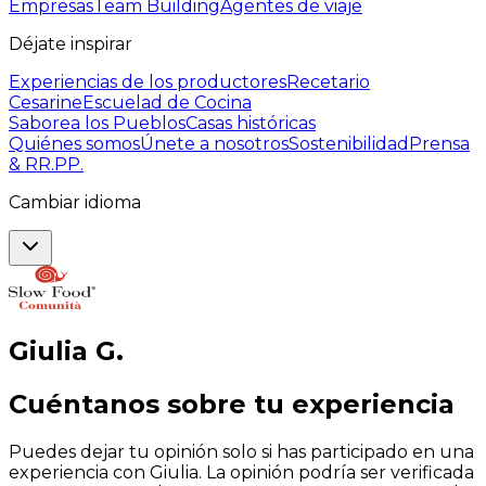
Empresas
Team Building
Agentes de viaje
Déjate inspirar
Experiencias de los productores
Recetario
Cesarine
Escuelad de Cocina
Saborea los Pueblos
Casas históricas
Quiénes somos
Únete a nosotros
Sostenibilidad
Prensa
& RR.PP.
Cambiar idioma
Giulia
G
.
Cuéntanos sobre tu experiencia
Puedes dejar tu opinión solo si has participado en una
experiencia con Giulia. La opinión podría ser verificada