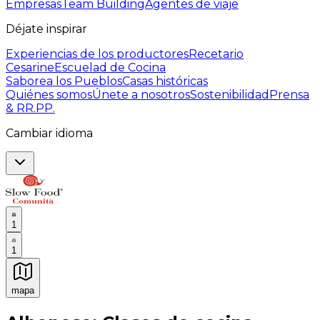
Empresas
Team Building
Agentes de viaje
Déjate inspirar
Experiencias de los productores
Recetario
Cesarine
Escuelad de Cocina
Saborea los Pueblos
Casas históricas
Quiénes somos
Únete a nosotros
Sostenibilidad
Prensa
& RR.PP.
Cambiar idioma
1
1
mapa
Experiencias culinarias inolvidables: Experiencias gast