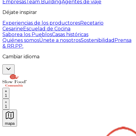
Empresas
Team Building
Agentes de viaje
Déjate inspirar
Experiencias de los productores
Recetario
Cesarine
Escuelad de Cocina
Saborea los Pueblos
Casas históricas
Quiénes somos
Únete a nosotros
Sostenibilidad
Prensa
& RR.PP.
Cambiar idioma
1
1
mapa
Experiencias culinarias inolvidables: Experiencias gast