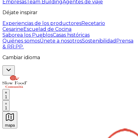
Empresas
Team Building
Agentes de viaje
Déjate inspirar
Experiencias de los productores
Recetario
Cesarine
Escuelad de Cocina
Saborea los Pueblos
Casas históricas
Quiénes somos
Únete a nosotros
Sostenibilidad
Prensa
& RR.PP.
Cambiar idioma
1
1
mapa
Experiencias culinarias inolvidables: Experiencias gast