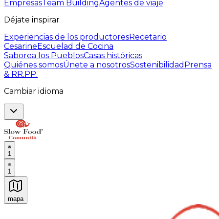
Empresas
Team Building
Agentes de viaje
Déjate inspirar
Experiencias de los productores
Recetario
Cesarine
Escuelad de Cocina
Saborea los Pueblos
Casas históricas
Quiénes somos
Únete a nosotros
Sostenibilidad
Prensa
& RR.PP.
Cambiar idioma
1
1
mapa
Experiencias culinarias inolvidables: Experiencias gast