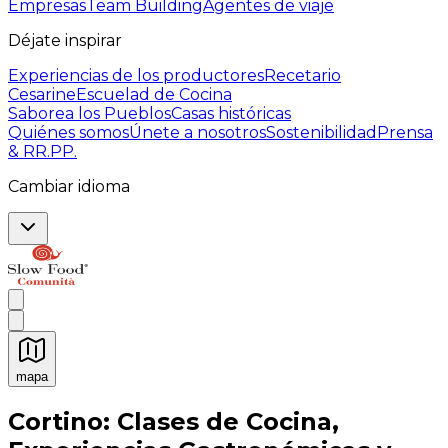
Empresas
Team Building
Agentes de viaje
Déjate inspirar
Experiencias de los productores
Recetario
Cesarine
Escuelad de Cocina
Saborea los Pueblos
Casas históricas
Quiénes somos
Únete a nosotros
Sostenibilidad
Prensa
& RR.PP.
Cambiar idioma
mapa
Experiencias culinarias inolvidables: Experiencias gast
Cortino: Clases de Cocina,