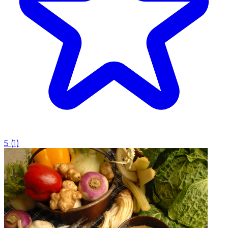
5
(
1
)