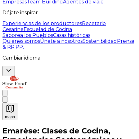
Empresas
Team Building
Agentes de viaje
Déjate inspirar
Experiencias de los productores
Recetario
Cesarine
Escuelad de Cocina
Saborea los Pueblos
Casas históricas
Quiénes somos
Únete a nosotros
Sostenibilidad
Prensa
& RR.PP.
Cambiar idioma
mapa
Experiencias culinarias inolvidables: Experiencias gast
Emarèse: Clases de Cocina,