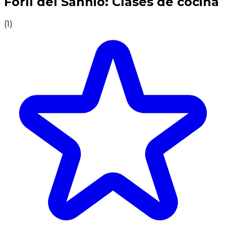
Forlì del Sannio: Clases de cocina
(
1
)