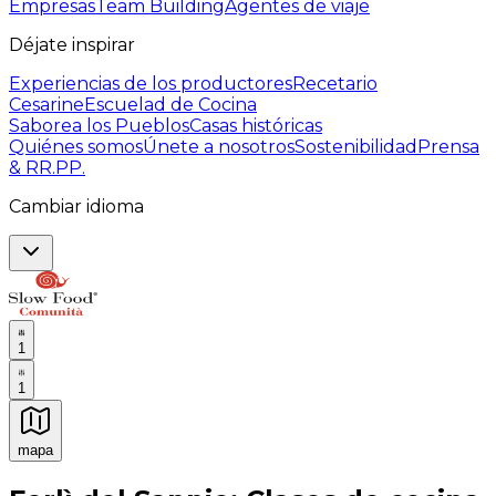
Empresas
Team Building
Agentes de viaje
Déjate inspirar
Experiencias de los productores
Recetario
Cesarine
Escuelad de Cocina
Saborea los Pueblos
Casas históricas
Quiénes somos
Únete a nosotros
Sostenibilidad
Prensa
& RR.PP.
Cambiar idioma
1
1
mapa
Experiencias culinarias inolvidables: Experiencias gast