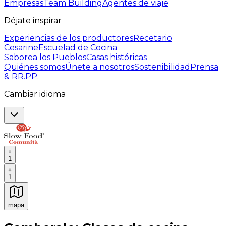
Empresas
Team Building
Agentes de viaje
Déjate inspirar
Experiencias de los productores
Recetario
Cesarine
Escuelad de Cocina
Saborea los Pueblos
Casas históricas
Quiénes somos
Únete a nosotros
Sostenibilidad
Prensa
& RR.PP.
Cambiar idioma
1
1
mapa
Experiencias culinarias inolvidables: Experiencias gast