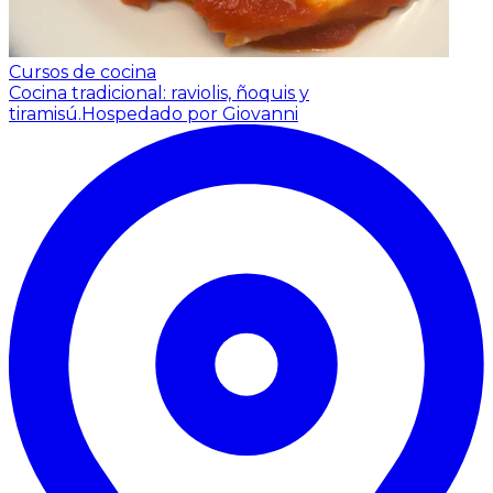
Cursos de cocina
Cocina tradicional: raviolis, ñoquis y
tiramisú.
Hospedado por Giovanni