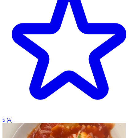
5
(
4
)