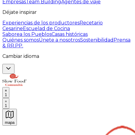
Empresas
Team Building
Agentes de viaje
Déjate inspirar
Experiencias de los productores
Recetario
Cesarine
Escuelad de Cocina
Saborea los Pueblos
Casas históricas
Quiénes somos
Únete a nosotros
Sostenibilidad
Prensa
& RR.PP.
Cambiar idioma
1
1
mapa
Experiencias culinarias inolvidables: Experiencias gast