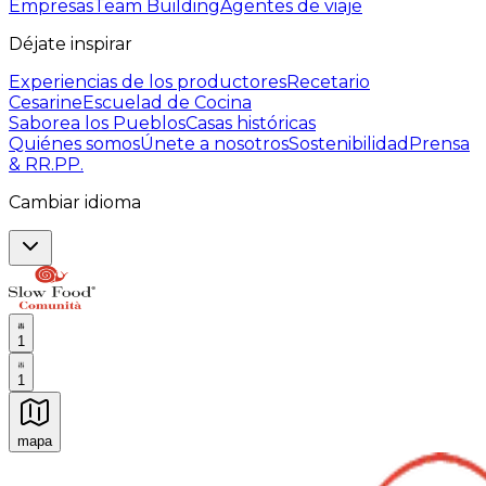
Empresas
Team Building
Agentes de viaje
Déjate inspirar
Experiencias de los productores
Recetario
Cesarine
Escuelad de Cocina
Saborea los Pueblos
Casas históricas
Quiénes somos
Únete a nosotros
Sostenibilidad
Prensa
& RR.PP.
Cambiar idioma
1
1
mapa
Experiencias culinarias inolvidables: Experiencias gast