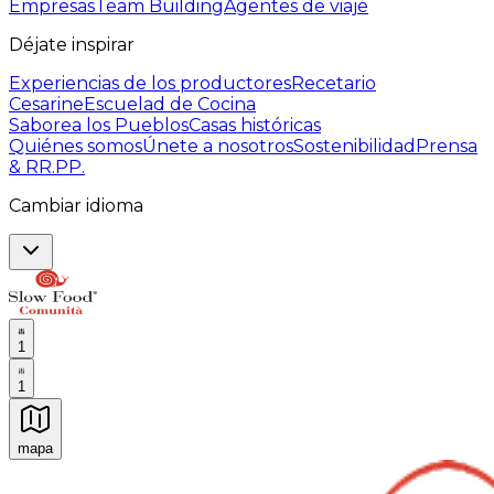
Empresas
Team Building
Agentes de viaje
Déjate inspirar
Experiencias de los productores
Recetario
Cesarine
Escuelad de Cocina
Saborea los Pueblos
Casas históricas
Quiénes somos
Únete a nosotros
Sostenibilidad
Prensa
& RR.PP.
Cambiar idioma
1
1
mapa
Experiencias culinarias inolvidables: Experiencias gast