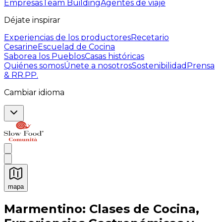
Empresas
Team Building
Agentes de viaje
Déjate inspirar
Experiencias de los productores
Recetario
Cesarine
Escuelad de Cocina
Saborea los Pueblos
Casas históricas
Quiénes somos
Únete a nosotros
Sostenibilidad
Prensa
& RR.PP.
Cambiar idioma
mapa
Experiencias culinarias inolvidables: Experiencias gast
Marmentino: Clases de Cocina,