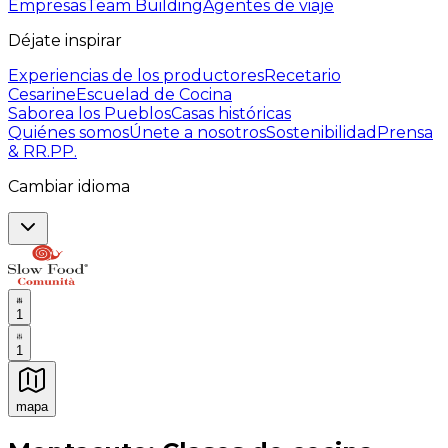
Empresas
Team Building
Agentes de viaje
Déjate inspirar
Experiencias de los productores
Recetario
Cesarine
Escuelad de Cocina
Saborea los Pueblos
Casas históricas
Quiénes somos
Únete a nosotros
Sostenibilidad
Prensa
& RR.PP.
Cambiar idioma
1
1
mapa
Experiencias culinarias inolvidables: Experiencias gast