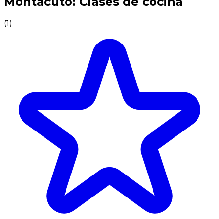
Montacuto: Clases de cocina
(
1
)