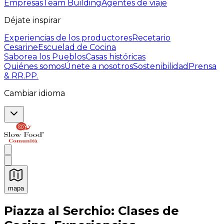
Empresas
Team Building
Agentes de viaje
Déjate inspirar
Experiencias de los productores
Recetario
Cesarine
Escuelad de Cocina
Saborea los Pueblos
Casas históricas
Quiénes somos
Únete a nosotros
Sostenibilidad
Prensa
& RR.PP.
Cambiar idioma
mapa
Experiencias culinarias inolvidables: Experiencias gast
Piazza al Serchio: Clases de