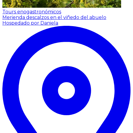
Tours enogastronómicos
Merienda descalzos en el viñedo del abuelo
Hospedado por Daniela