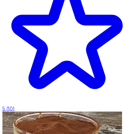
5
(
10
)