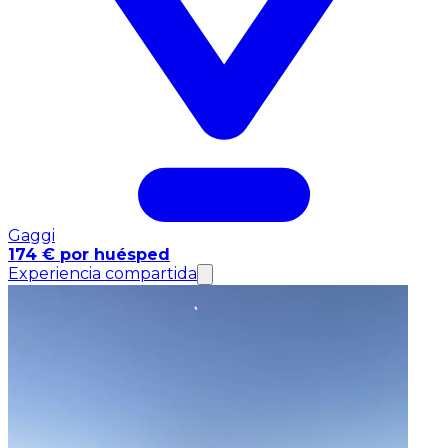
Gaggi
174 € por huésped
Experiencia compartida