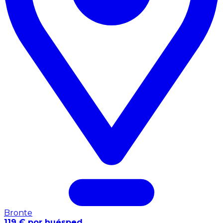
Bronte
119 € por huésped