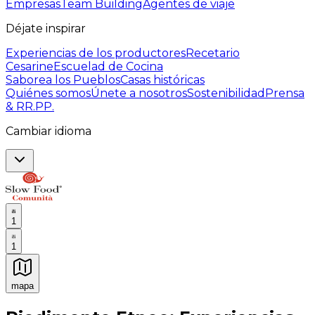
Empresas
Team Building
Agentes de viaje
Déjate inspirar
Experiencias de los productores
Recetario
Cesarine
Escuelad de Cocina
Saborea los Pueblos
Casas históricas
Quiénes somos
Únete a nosotros
Sostenibilidad
Prensa
& RR.PP.
Cambiar idioma
1
1
mapa
Experiencias culinarias inolvidables: Experiencias gast