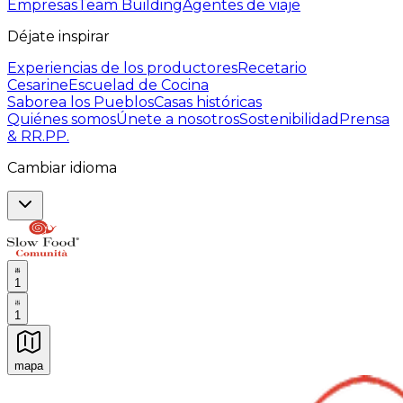
Empresas
Team Building
Agentes de viaje
Déjate inspirar
Experiencias de los productores
Recetario
Cesarine
Escuelad de Cocina
Saborea los Pueblos
Casas históricas
Quiénes somos
Únete a nosotros
Sostenibilidad
Prensa
& RR.PP.
Cambiar idioma
1
1
mapa
Experiencias culinarias inolvidables: Experiencias gast