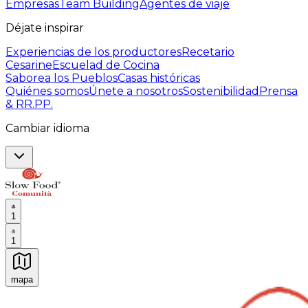
Empresas
Team Building
Agentes de viaje
Déjate inspirar
Experiencias de los productores
Recetario
Cesarine
Escuelad de Cocina
Saborea los Pueblos
Casas históricas
Quiénes somos
Únete a nosotros
Sostenibilidad
Prensa
& RR.PP.
Cambiar idioma
1
1
mapa
Experiencias culinarias inolvidables: Experiencias gast