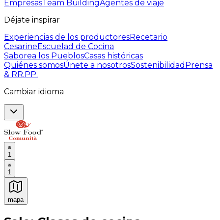
Empresas
Team Building
Agentes de viaje
Déjate inspirar
Experiencias de los productores
Recetario
Cesarine
Escuelad de Cocina
Saborea los Pueblos
Casas históricas
Quiénes somos
Únete a nosotros
Sostenibilidad
Prensa
& RR.PP.
Cambiar idioma
1
1
mapa
Experiencias culinarias inolvidables: Experiencias gast