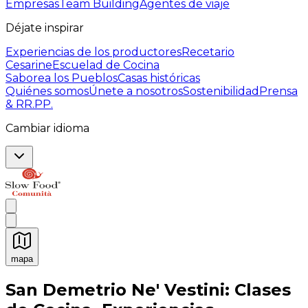
Empresas
Team Building
Agentes de viaje
Déjate inspirar
Experiencias de los productores
Recetario
Cesarine
Escuelad de Cocina
Saborea los Pueblos
Casas históricas
Quiénes somos
Únete a nosotros
Sostenibilidad
Prensa
& RR.PP.
Cambiar idioma
mapa
Experiencias culinarias inolvidables: Experiencias gast
San Demetrio Ne' Vestini: Clases