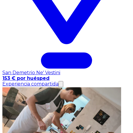
San Demetrio Ne' Vestini
153 € por huésped
Experiencia compartida