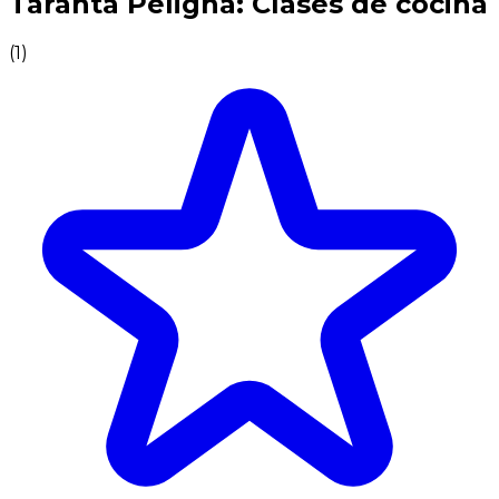
Taranta Peligna: Clases de cocina
(
1
)