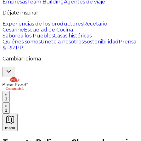
Empresas
Team Building
Agentes de viaje
Déjate inspirar
Experiencias de los productores
Recetario
Cesarine
Escuelad de Cocina
Saborea los Pueblos
Casas históricas
Quiénes somos
Únete a nosotros
Sostenibilidad
Prensa
& RR.PP.
Cambiar idioma
1
1
mapa
Experiencias culinarias inolvidables: Experiencias gast