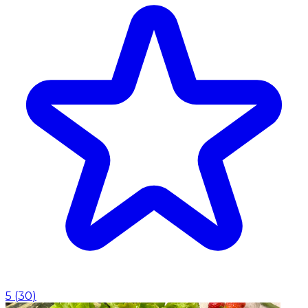
5
(
30
)