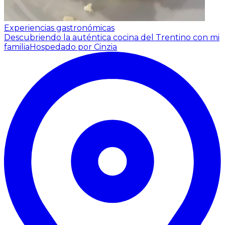
Experiencias gastronómicas
Descubriendo la auténtica cocina del Trentino con mi
familia
Hospedado por Cinzia