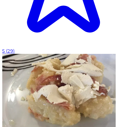
5
(
29
)