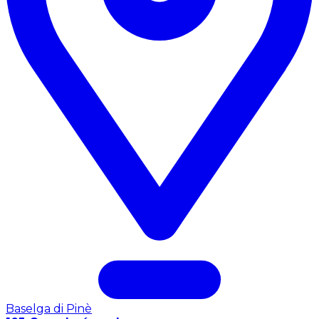
Baselga di Pinè