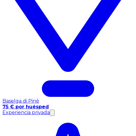
Baselga di Pinè
75 € por huésped
Experiencia privada