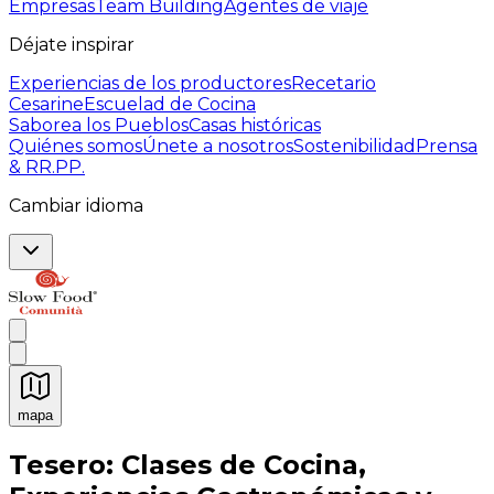
Empresas
Team Building
Agentes de viaje
Déjate inspirar
Experiencias de los productores
Recetario
Cesarine
Escuelad de Cocina
Saborea los Pueblos
Casas históricas
Quiénes somos
Únete a nosotros
Sostenibilidad
Prensa
& RR.PP.
Cambiar idioma
mapa
Experiencias culinarias inolvidables: Experiencias gast
Tesero: Clases de Cocina,