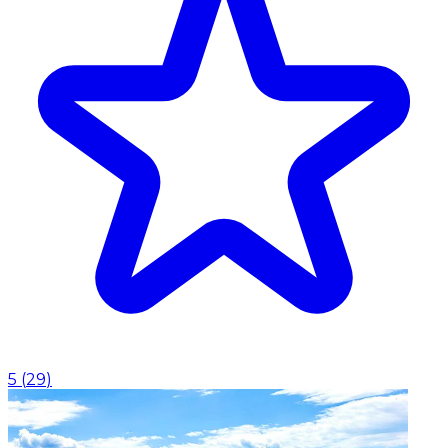
5
(
29
)