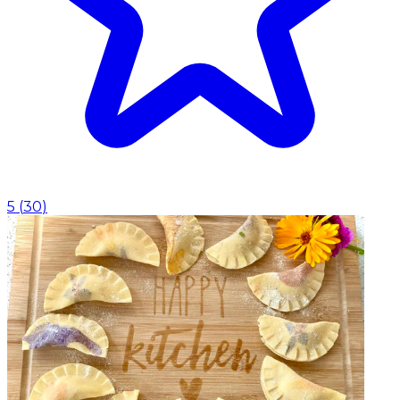
5
(
30
)