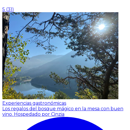
5
(
31
)
Experiencias gastronómicas
Los regalos del bosque mágico en la mesa con buen
vino.
Hospedado por Cinzia