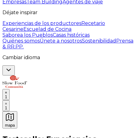
Empresas
Team Building
Agentes de viaje
Déjate inspirar
Experiencias de los productores
Recetario
Cesarine
Escuelad de Cocina
Saborea los Pueblos
Casas históricas
Quiénes somos
Únete a nosotros
Sostenibilidad
Prensa
& RR.PP.
Cambiar idioma
1
1
mapa
Experiencias culinarias inolvidables: Experiencias gast