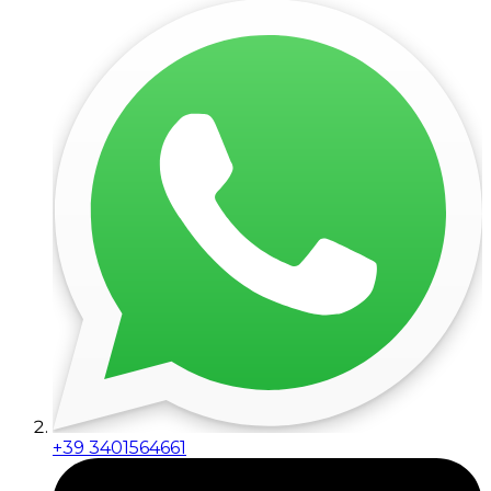
+39 3401564661