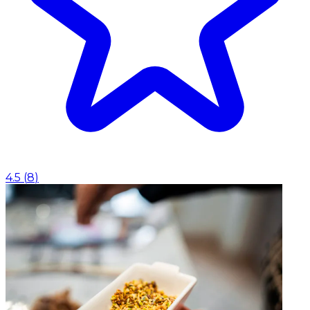
4.5
(
8
)