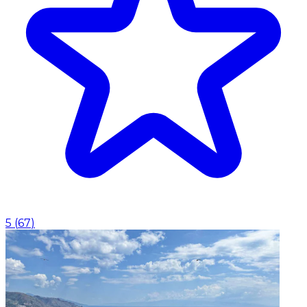
5
(
67
)