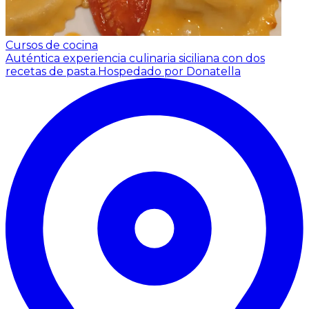
Cursos de cocina
Auténtica experiencia culinaria siciliana con dos
recetas de pasta.
Hospedado por Donatella