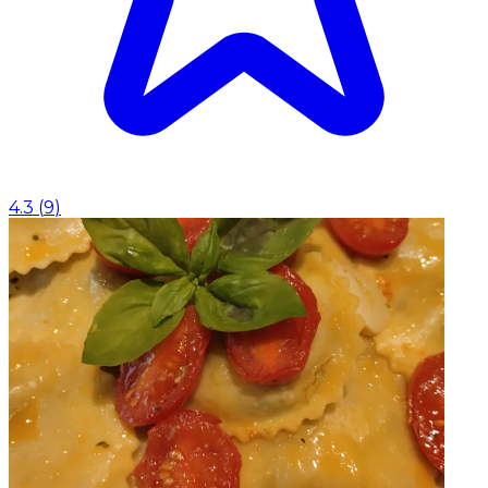
4.3
(
9
)