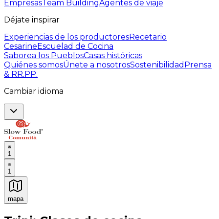
Empresas
Team Building
Agentes de viaje
Déjate inspirar
Experiencias de los productores
Recetario
Cesarine
Escuelad de Cocina
Saborea los Pueblos
Casas históricas
Quiénes somos
Únete a nosotros
Sostenibilidad
Prensa
& RR.PP.
Cambiar idioma
1
1
mapa
Experiencias culinarias inolvidables: Experiencias gast