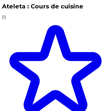
Expériences culinaires inoubliables : Expériences gas
Ateleta : Cours de cuisine
(
1
)