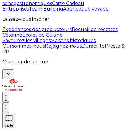
œnogastronomiques
Carte Cadeau
Entreprises
Team Building
Agences de voyage
Laissez-vous inspirer
Expériences des producteurs
Recueil de recettes
Cesarine
Ècoles de Cuisine
Savourez les villages
Maisons historiques
Qui sommes-nous
Rejoignez-nous
Durabilité
Presse &
RP
Changer de langue
1
1
carte