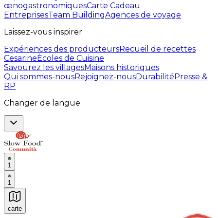
œnogastronomiques
Carte Cadeau
Entreprises
Team Building
Agences de voyage
Laissez-vous inspirer
Expériences des producteurs
Recueil de recettes
Cesarine
Ècoles de Cuisine
Savourez les villages
Maisons historiques
Qui sommes-nous
Rejoignez-nous
Durabilité
Presse &
RP
Changer de langue
1
1
carte
Expériences culinaires inoubliables : Expériences gas