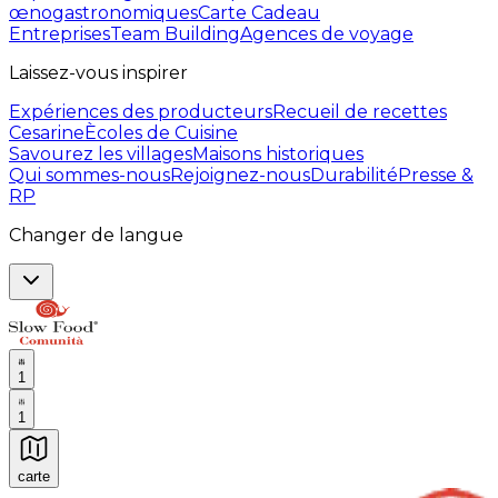
œnogastronomiques
Carte Cadeau
Entreprises
Team Building
Agences de voyage
Laissez-vous inspirer
Expériences des producteurs
Recueil de recettes
Cesarine
Ècoles de Cuisine
Savourez les villages
Maisons historiques
Qui sommes-nous
Rejoignez-nous
Durabilité
Presse &
RP
Changer de langue
1
1
carte
Expériences culinaires inoubliables : Expériences gas