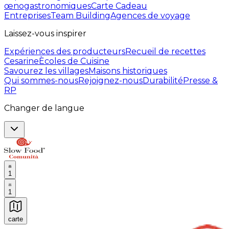
œnogastronomiques
Carte Cadeau
Entreprises
Team Building
Agences de voyage
Laissez-vous inspirer
Expériences des producteurs
Recueil de recettes
Cesarine
Ècoles de Cuisine
Savourez les villages
Maisons historiques
Qui sommes-nous
Rejoignez-nous
Durabilité
Presse &
RP
Changer de langue
1
1
carte
Expériences culinaires inoubliables : Expériences gas