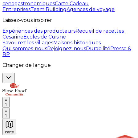
œnogastronomiques
Carte Cadeau
Entreprises
Team Building
Agences de voyage
Laissez-vous inspirer
Expériences des producteurs
Recueil de recettes
Cesarine
Ècoles de Cuisine
Savourez les villages
Maisons historiques
Qui sommes-nous
Rejoignez-nous
Durabilité
Presse &
RP
Changer de langue
1
1
carte
Expériences culinaires inoubliables : Expériences gas