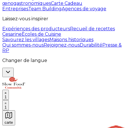
œnogastronomiques
Carte Cadeau
Entreprises
Team Building
Agences de voyage
Laissez-vous inspirer
Expériences des producteurs
Recueil de recettes
Cesarine
Ècoles de Cuisine
Savourez les villages
Maisons historiques
Qui sommes-nous
Rejoignez-nous
Durabilité
Presse &
RP
Changer de langue
1
1
carte
Expériences culinaires inoubliables : Expériences gas