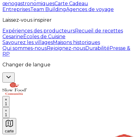
œnogastronomiques
Carte Cadeau
Entreprises
Team Building
Agences de voyage
Laissez-vous inspirer
Expériences des producteurs
Recueil de recettes
Cesarine
Ècoles de Cuisine
Savourez les villages
Maisons historiques
Qui sommes-nous
Rejoignez-nous
Durabilité
Presse &
RP
Changer de langue
1
1
carte
Expériences culinaires inoubliables : Expériences gas