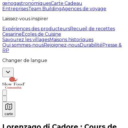
œnogastronomiques
Carte Cadeau
Entreprises
Team Building
Agences de voyage
Laissez-vous inspirer
Expériences des producteurs
Recueil de recettes
Cesarine
Ècoles de Cuisine
Savourez les villages
Maisons historiques
Qui sommes-nous
Rejoignez-nous
Durabilité
Presse &
RP
Changer de langue
carte
Expériences culinaires inoubliables : Expériences gas
Lorenzago di Cadore : Cours de