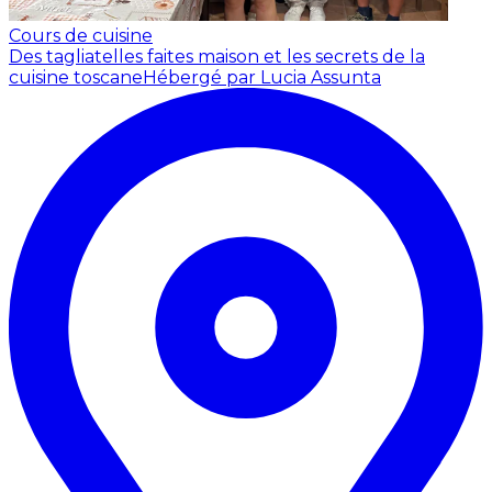
Cours de cuisine
Des tagliatelles faites maison et les secrets de la
cuisine toscane
Hébergé par Lucia Assunta