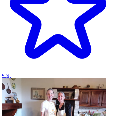
5
(
4
)