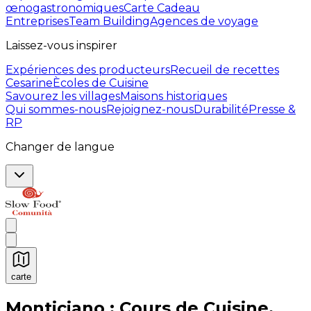
œnogastronomiques
Carte Cadeau
Entreprises
Team Building
Agences de voyage
Laissez-vous inspirer
Expériences des producteurs
Recueil de recettes
Cesarine
Ècoles de Cuisine
Savourez les villages
Maisons historiques
Qui sommes-nous
Rejoignez-nous
Durabilité
Presse &
RP
Changer de langue
carte
Expériences culinaires inoubliables : Expériences gas
Monticiano : Cours de Cuisine,