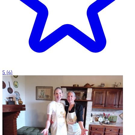
5
(
4
)