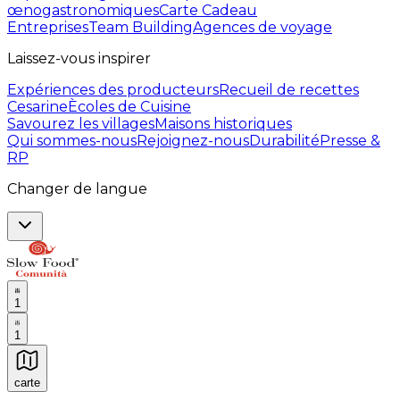
œnogastronomiques
Carte Cadeau
Entreprises
Team Building
Agences de voyage
Laissez-vous inspirer
Expériences des producteurs
Recueil de recettes
Cesarine
Ècoles de Cuisine
Savourez les villages
Maisons historiques
Qui sommes-nous
Rejoignez-nous
Durabilité
Presse &
RP
Changer de langue
1
1
carte