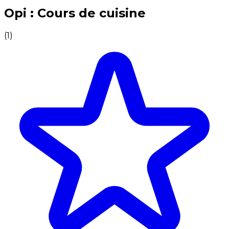
Expériences culinaires inoubliables : Expériences gas
Opi : Cours de cuisine
(
1
)