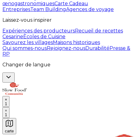
œnogastronomiques
Carte Cadeau
Entreprises
Team Building
Agences de voyage
Laissez-vous inspirer
Expériences des producteurs
Recueil de recettes
Cesarine
Ècoles de Cuisine
Savourez les villages
Maisons historiques
Qui sommes-nous
Rejoignez-nous
Durabilité
Presse &
RP
Changer de langue
1
1
carte
Expériences culinaires inoubliables : Expériences gas